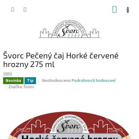
Přejít
NÁKUP
na
obsah
KOŠÍK
Švorc Pečený čaj Horké červené
hrozny 275 ml
2050
Průměrné
Neohodnoceno
Podrobnosti hodnocení
Novinka
Tip
hodnocení
Značka:
Švorc
produktu
je
0,0
z
5
hvězdiček.