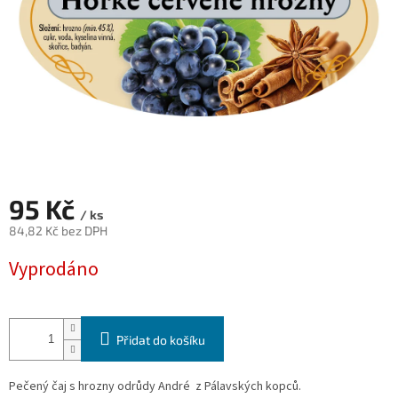
95 Kč
/ ks
84,82 Kč bez DPH
Měrná
Vyprodáno
cena:
Přidat do košíku
Pečený čaj s hrozny odrůdy André z Pálavských kopců.