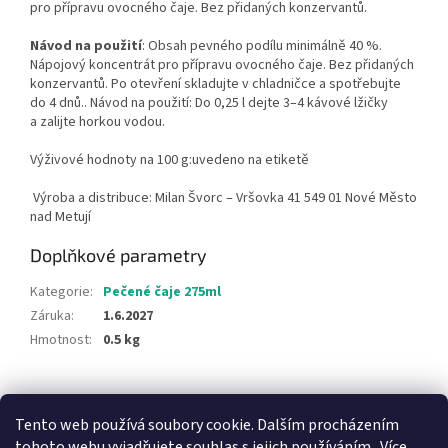
pro přípravu ovocného čaje. Bez přidaných konzervantů.
Návod na použití
: Obsah pevného podílu minimálně 40 %.
Nápojový koncentrát pro přípravu ovocného čaje. Bez přidaných
konzervantů. Po otevření skladujte v chladničce a spotřebujte
do 4 dnů.. Návod na použití: Do 0,25 l dejte 3–4 kávové lžičky
a zalijte horkou vodou.
Výživové hodnoty na 100 g:uvedeno na etiketě
Výroba a distribuce: Milan Švorc – Vršovka 41 549 01 Nové Město
nad Metují
Doplňkové parametry
Kategorie
:
Pečené čaje 275ml
Záruka
:
1.6.2027
Hmotnost
:
0.5 kg
Z
á
Tento web používá soubory cookie. Dalším procházením
Facebook
Instagram
p
tohoto webu vyjadřujete souhlas s jejich používáním.. Více